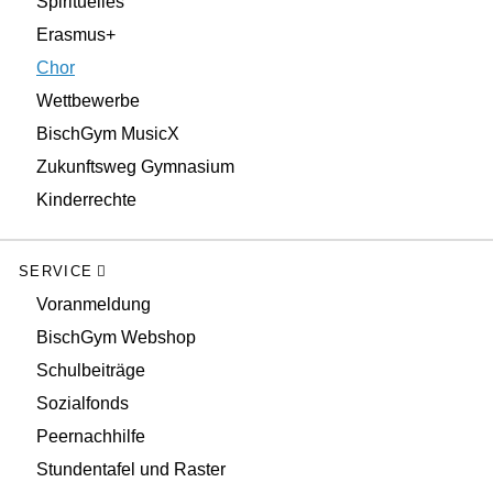
Spirituelles
Erasmus+
Chor
Wettbewerbe
BischGym MusicX
Zukunftsweg Gymnasium
Kinderrechte
SERVICE
Voranmeldung
BischGym Webshop
Schulbeiträge
Sozialfonds
Peernachhilfe
Stundentafel und Raster