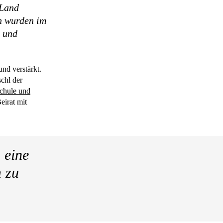
 Land
n wurden im
r und
nd verstärkt.
chl der
Schule und
eirat mit
 eine
 zu