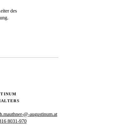
eiter des
ung.
STINUM
HALTERS
ph.mauthner-@-augustinum.at
316 8031-970