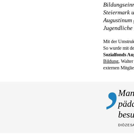
Bildungseinr
Steiermark 
Augustinum g
Jugendliche 
Mit der Umstruk
So wurde mit de
Sozialfonds A
Bildung
, Walter
externen Mitgli
Mang
päda
besu
DIÖZES