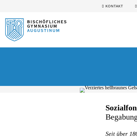
Sprung zum Hauptinhalt
Sprung zur Fusszeile
KONTAKT
Sozialfo
Begabung 
Seit über 18