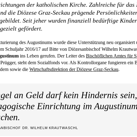
ichtungen der katholischen Kirche. Zahlreiche für das
und die Diözese Graz-Seckau prägende Persönlichkeite
ebildet. Seit jeher wurden finanziell bedürftige Kinde
gezielt gefördert.
turierung des Augustinums wurde diese Unterstützung neu organisiert u
m Schuljahr 2016/17 auf Bitte von Diözesanbischof Wilhelm Krautwas
ugustinum
ins Leben gerufen. Der Leiter des
Bischöflichen Amtes für 
 Prügger, steht dem Sozialfonds vor. Als Kontrollorgane fungieren ein B
edern sowie die
Wirtschaftsdirektion der Diözese Graz-Seckau
.
el an Geld darf kein Hindernis sein,
gogische Einrichtung im Augustinum
chen.
ANBISCHOF DR. WILHELM KRAUTWASCHL