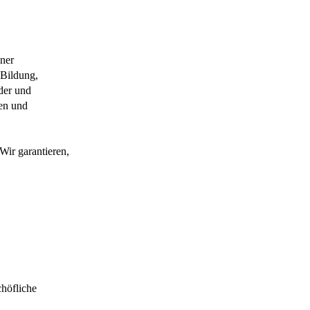
ner
 Bildung,
der und
en und
Wir garantieren,
chöfliche