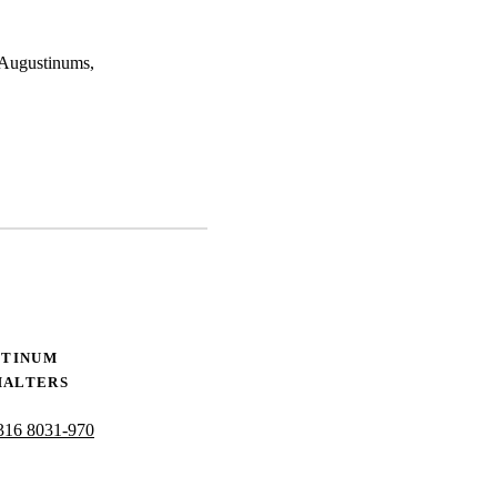
 Augustinums,
STINUM
HALTERS
316 8031-970