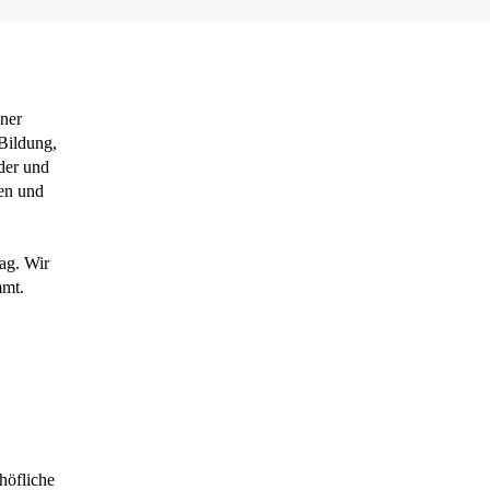
ner
Bildung,
der und
en und
rag. Wir
mmt.
höfliche