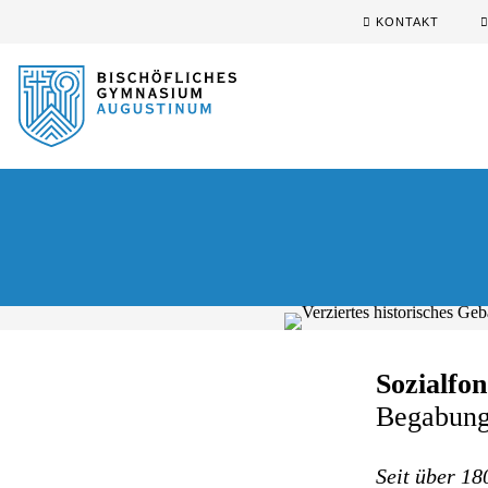
Sprung zum Hauptinhalt
Sprung zur Fusszeile
KONTAKT
Sozialfo
Begabung 
Seit über 18