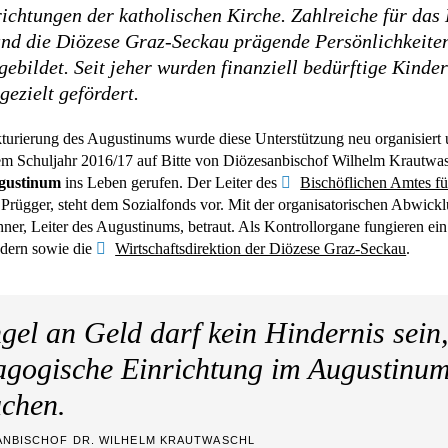
ichtungen der katholischen Kirche. Zahlreiche für das
und die Diözese Graz-Seckau prägende Persönlichkeite
ebildet. Seit jeher wurden finanziell bedürftige Kinde
gezielt gefördert.
turierung des Augustinums wurde diese Unterstützung neu organisiert u
m Schuljahr 2016/17 auf Bitte von Diözesanbischof Wilhelm Krautwas
ugustinum
ins Leben gerufen. Der Leiter des
Bischöflichen Amtes fü
r Prügger, steht dem Sozialfonds vor. Mit der organisatorischen Abwic
er, Leiter des Augustinums, betraut. Als Kontrollorgane fungieren ein
edern sowie die
Wirtschaftsdirektion der Diözese Graz-Seckau
.
el an Geld darf kein Hindernis sein,
gogische Einrichtung im Augustinum
chen.
ANBISCHOF DR. WILHELM KRAUTWASCHL