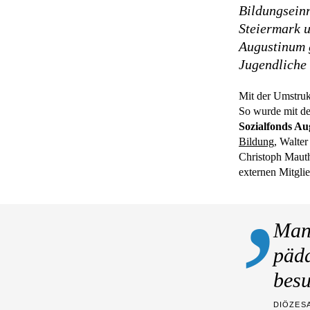
Bildungseinr
Steiermark 
Augustinum g
Jugendliche 
Mit der Umstruk
So wurde mit de
Sozialfonds A
Bildung
, Walte
Christoph Mauthn
externen Mitgli
Mang
päda
besu
DIÖZES