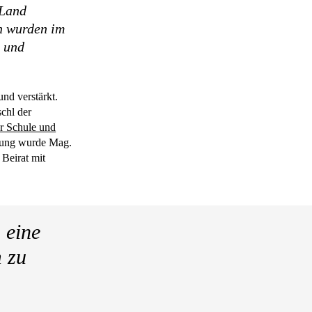
 Land
n wurden im
r und
nd verstärkt.
chl der
r Schule und
klung wurde Mag.
 Beirat mit
 eine
 zu