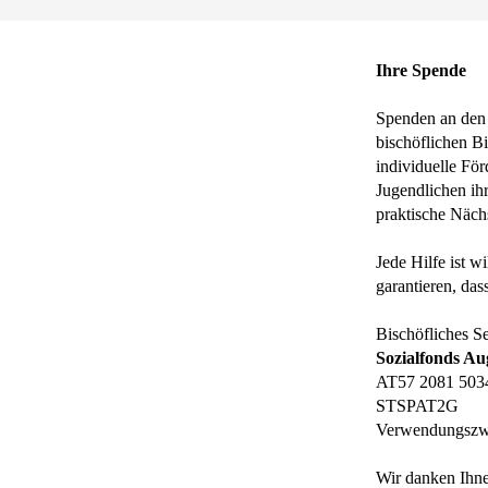
Ihre Spende
Spenden an den
bischöflichen B
individuelle Fö
Jugendlichen ih
praktische Näch
Jede Hilfe ist w
garantieren, da
Bischöfliches S
Sozialfonds A
AT57 2081 503
STSPAT2G
Verwendungszw
Wir danken Ihne