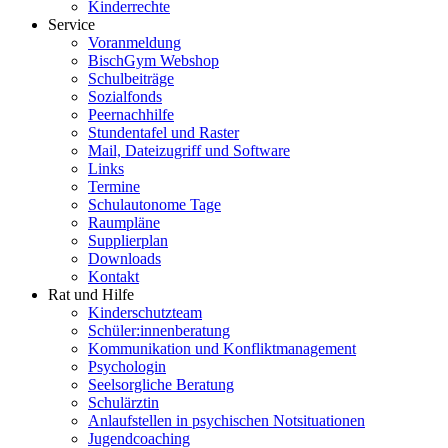
Kinderrechte
Service
Voranmeldung
BischGym Webshop
Schulbeiträge
Sozialfonds
Peernachhilfe
Stundentafel und Raster
Mail, Dateizugriff und Software
Links
Termine
Schulautonome Tage
Raumpläne
Supplierplan
Downloads
Kontakt
Rat und Hilfe
Kinderschutzteam
Schüler:innenberatung
Kommunikation und Konfliktmanagement
Psychologin
Seelsorgliche Beratung
Schulärztin
Anlaufstellen in psychischen Notsituationen
Jugendcoaching