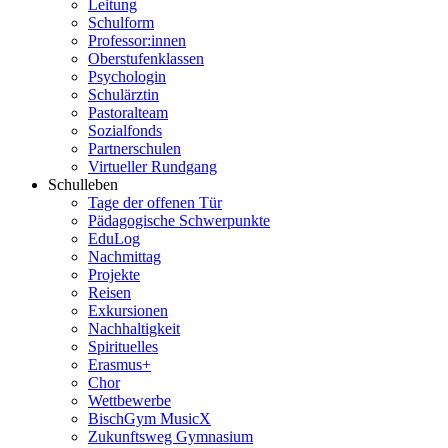
Leitung
Schulform
Professor:innen
Oberstufenklassen
Psychologin
Schulärztin
Pastoralteam
Sozialfonds
Partnerschulen
Virtueller Rundgang
Schulleben
Tage der offenen Tür
Pädagogische Schwerpunkte
EduLog
Nachmittag
Projekte
Reisen
Exkursionen
Nachhaltigkeit
Spirituelles
Erasmus+
Chor
Wettbewerbe
BischGym MusicX
Zukunftsweg Gymnasium