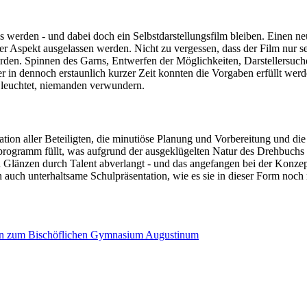
es werden - und dabei doch ein Selbstdarstellungsfilm bleiben. Einen ne
her Aspekt ausgelassen werden. Nicht zu vergessen, dass der Film nur 
worden. Spinnen des Garns, Entwerfen der Möglichkeiten, Darstellersuc
r in dennoch erstaunlich kurzer Zeit konnten die Vorgaben erfüllt werde
 leuchtet, niemanden verwundern.
ation aller Beteiligten, die minutiöse Planung und Vorbereitung und 
ogramm füllt, was aufgrund der ausgeklügelten Natur des Drehbuchs a
 Glänzen durch Talent abverlangt - und das angefangen bei der Konzep
n auch unterhaltsame Schulpräsentation, wie es sie in dieser Form noch 
en zum Bischöflichen Gymnasium Augustinum