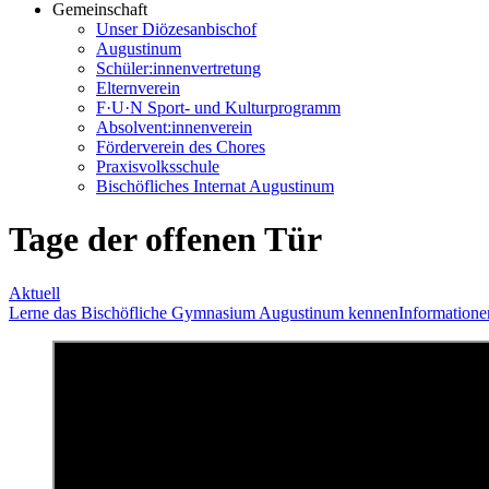
Gemeinschaft
Unser Diözesanbischof
Augustinum
Schüler:innenvertretung
Elternverein
F·U·N Sport- und Kulturprogramm
Absolvent:innenverein
Förderverein des Chores
Praxisvolksschule
Bischöfliches Internat Augustinum
Tage der offenen Tür
Aktuell
Lerne das Bischöfliche Gymnasium Augustinum kennen
Information